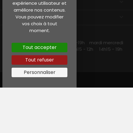
EN SAVOIR PLUS

expérience utilisateur et
améliore nos contenus.
INFORMATIONS
keyboard_arrow_down
Vous pouvez modifier
vos choix à tout
moment.
NOS HORAIRES
lundi et jeudi 10h15 -13h30 14h30 -19h mardi mercredi
Tout accepter
et vendredi 10h15-19h samedi 10h15 - 12h 14h15 - 19h
Tout refuser
Personnaliser
© Garreau, Tous droits réservés