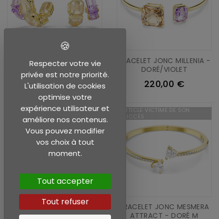
ANNEAUX D OREILLES
BRACELET JONC MILLENIA -
Respecter votre vie
MILLENIA - DORÉ/VIOLET
DORÉ/VIOLET
privée est notre priorité.
220,00 €
220,00 €
L'utilisation de cookies
optimise votre
expérience utilisateur et
ARTICLE VICTIME DE SON
ARTICLE VICTIME DE SON
SUCCÈS
SUCCÈS
améliore nos contenus.
Vous pouvez modifier
vos choix à tout
moment.
Tout accepter
Tout refuser
PENDANTS D OREILLES
BRACELET JONC MESMERA
MILLENIA - DORÉ/CARAMEL
ATTRACT - DORÉ M