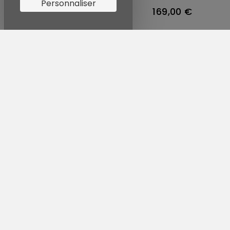
Personnaliser
119,00 €
169,00 €
ARTICLE VICTIME DE SON
ARTICLE VICTIME DE SON
SUCCÈS
SUCCÈS
COLLIER MESMERA
BRACELET JONC MESMERA
ATTRACT - DORÉ/COEUR
ATTRACT - DORÉ S
119,00 €
169,00 €
Affichage 1-64 de 381 article(s)