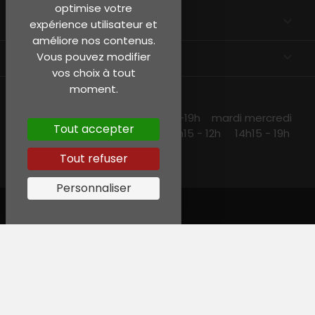
optimise votre
EN SAVOIR PLUS

expérience utilisateur et
améliore nos contenus.
INFORMATIONS
keyboard_arrow_down
Vous pouvez modifier
vos choix à tout
moment.
NOS HORAIRES
lundi et jeudi 10h15 -13h30 14h30 -19h mardi mercredi
Tout accepter
et vendredi 10h15-19h samedi 10h15 - 12h 14h15 - 19h
Tout refuser
Personnaliser
© Garreau, Tous droits réservés