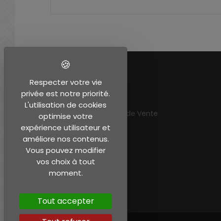
EN SAVOIR PLUS
Respecter votre vie
privée est notre priorité.
Mentions légales
L'utilisation de cookies
Conditions Générales de Vente
optimise votre
Mon compte
expérience utilisateur et
améliore nos contenus.
Vous pouvez modifier
vos choix à tout
moment.
Tout accepter