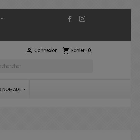
Facebook
Instagram
 -

shopping_cart
Connexion
Panier
(0)
S NOMADE