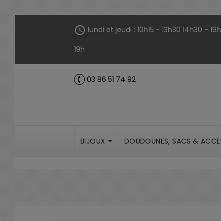
Panneau de gestion des cookies
schedule
lundi et jeudi : 10h15 - 13h30 14h30 - 1
19h
03 86 51 74 92
call
BIJOUX
DOUDOUNES, SACS & ACCE