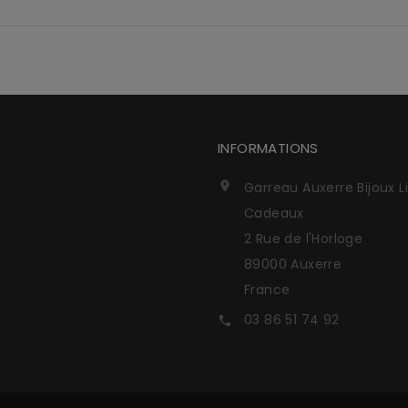
INFORMATIONS
Garreau Auxerre Bijoux L

Cadeaux
2 Rue de l'Horloge
89000 Auxerre
France
03 86 51 74 92
