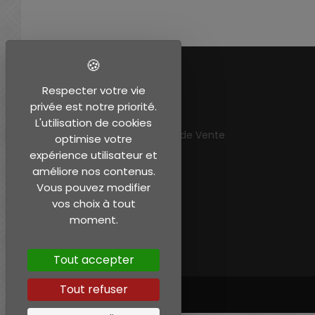
EN SAVOIR PLUS
Respecter votre vie
privée est notre priorité.
Mentions légales
L'utilisation de cookies
Conditions Générales de Vente
optimise votre
Mon compte
expérience utilisateur et
améliore nos contenus.
Vous pouvez modifier
vos choix à tout
moment.
Tout accepter
Tout refuser