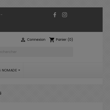
Facebook
Instagram
 -

shopping_cart
Connexion
Panier
(0)
S NOMADE
S