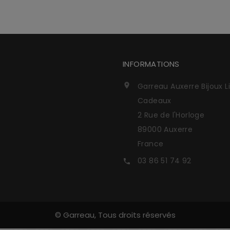
INFORMATIONS
Garreau Auxerre Bijoux L

Cadeaux
2 Rue de l'Horloge
89000 Auxerre
France
03 86 51 74 92

© Garreau, Tous droits réservés