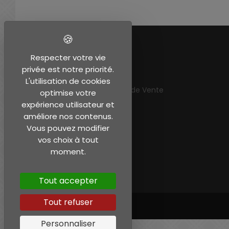
EN SAVOIR PLUS
Respecter votre vie
privée est notre priorité.
Mentions légales
L'utilisation de cookies
Conditions Générales de Vente
optimise votre
Mon compte
expérience utilisateur et
améliore nos contenus.
Vous pouvez modifier
vos choix à tout
moment.
Tout accepter
Tout refuser
Personnaliser