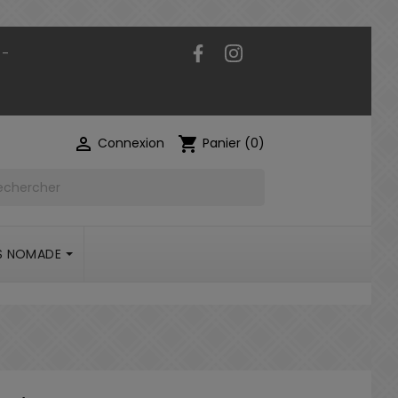
Facebook
Instagram
 -

shopping_cart
Connexion
Panier
(0)
S NOMADE