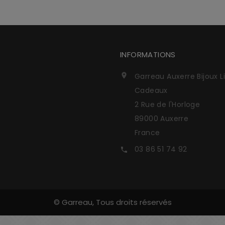
INFORMATIONS
Garreau Auxerre Bijoux L

Cadeaux
2 Rue de l'Horloge
89000 Auxerre
France
03 86 51 74 92

© Garreau, Tous droits réservés