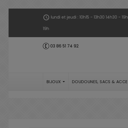
Panneau de gestion des cookies
schedule
lundi et jeudi : 10h15 - 13h30 14h30 - 1
19h
03 86 51 74 92
call
BIJOUX
DOUDOUNES, SACS & ACCE