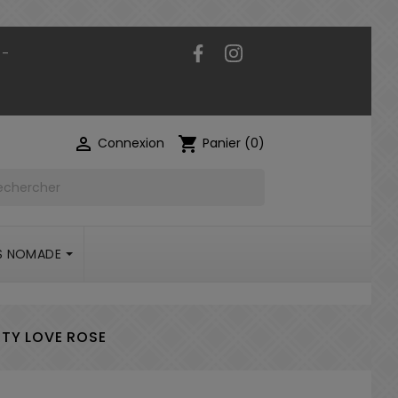
Facebook
Instagram
 -

shopping_cart
Connexion
Panier
(0)
S NOMADE
ITY LOVE ROSE