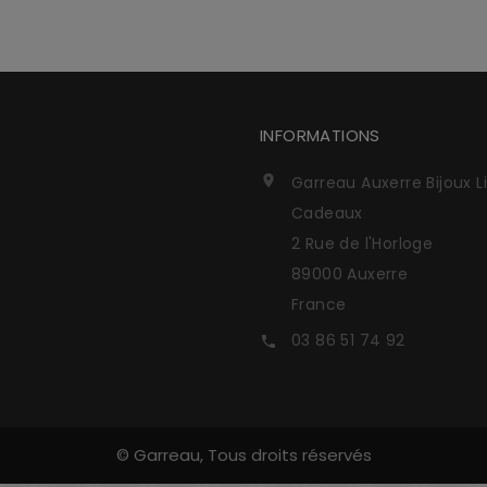
INFORMATIONS
Garreau Auxerre Bijoux L

Cadeaux
2 Rue de l'Horloge
89000 Auxerre
France
03 86 51 74 92

© Garreau, Tous droits réservés