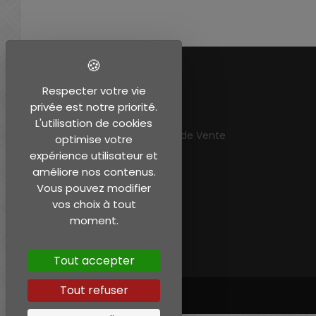
EN SAVOIR PLUS
Respecter votre vie
privée est notre priorité.
Mentions légales
L'utilisation de cookies
Conditions Générales de Vente
optimise votre
Mon compte
expérience utilisateur et
améliore nos contenus.
Vous pouvez modifier
vos choix à tout
moment.
Tout accepter
Tout refuser