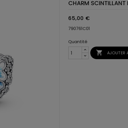
CHARM SCINTILLANT 
65,00 €
790761C01
Quantité

AJOUTER A