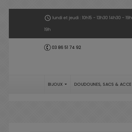
Panneau de gestion des cookies
schedule
lundi et jeudi : 10h15 - 13h30 14h30 - 1
19h
03 86 51 74 92
call
BIJOUX
DOUDOUNES, SACS & ACCE