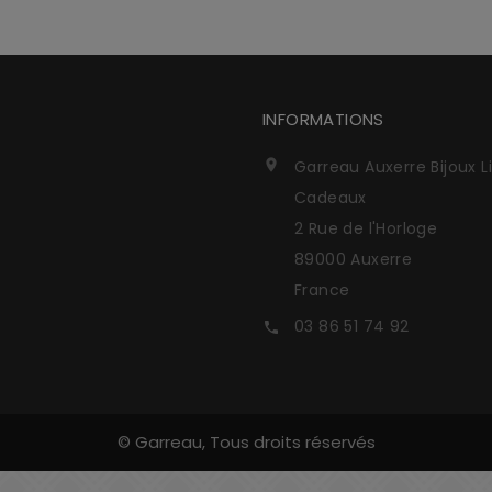
INFORMATIONS
Garreau Auxerre Bijoux L

Cadeaux
2 Rue de l'Horloge
89000 Auxerre
France
03 86 51 74 92

© Garreau, Tous droits réservés