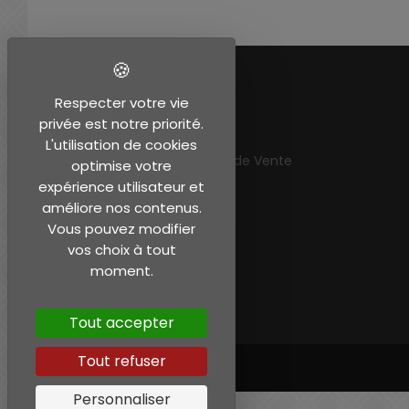
EN SAVOIR PLUS
Respecter votre vie
privée est notre priorité.
Mentions légales
L'utilisation de cookies
Conditions Générales de Vente
optimise votre
Mon compte
expérience utilisateur et
améliore nos contenus.
Vous pouvez modifier
vos choix à tout
moment.
Tout accepter
Tout refuser
Personnaliser