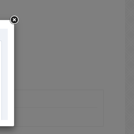
×
×
×