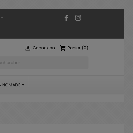
Facebook
Instagram
 -

shopping_cart
Connexion
Panier
(0)
S NOMADE