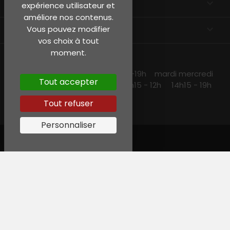
EN SAVOIR PLUS

expérience utilisateur et
améliore nos contenus.
INFORMATIONS
keyboard_arrow_down
Vous pouvez modifier
vos choix à tout
moment.
NOS HORAIRES
lundi et jeudi 10h15 -13h30 14h30 -19h mardi mercredi
Tout accepter
et vendredi 10h15-19h samedi 10h15 - 12h 14h15 - 19h
Tout refuser
Personnaliser
© Garreau, Tous droits réservés