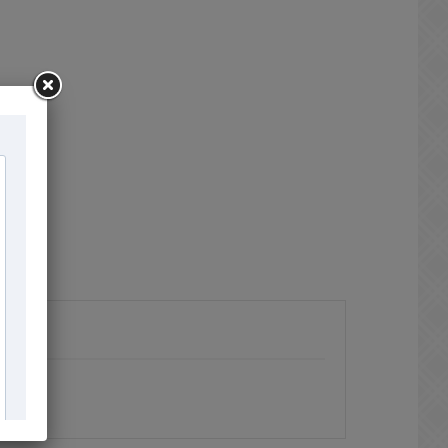
×
×
×