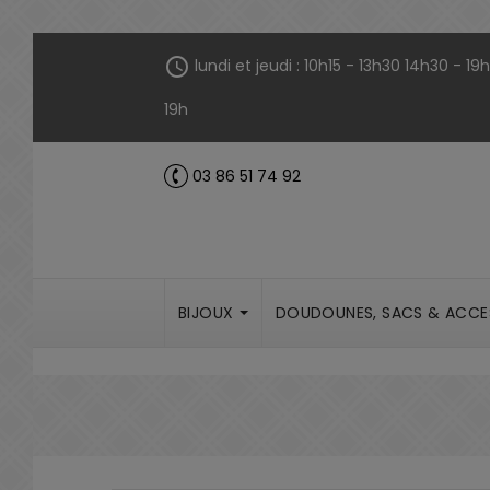
Panneau de gestion des cookies
schedule
lundi et jeudi : 10h15 - 13h30 14h30 - 1
19h
03 86 51 74 92
call
BIJOUX
DOUDOUNES, SACS & ACCE