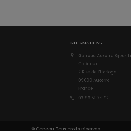
INFORMATIONS
Garreau Auxerre Bijoux L

Cadeaux
2 Rue de l'Horloge
89000 Auxerre
France
03 86 51 74 92

© Garreau, Tous droits réservés