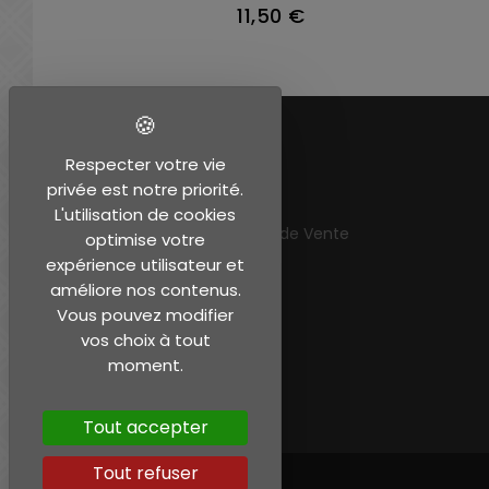
11,50 €
EN SAVOIR PLUS
Respecter votre vie
privée est notre priorité.
Mentions légales
L'utilisation de cookies
Conditions Générales de Vente
optimise votre
Mon compte
expérience utilisateur et
améliore nos contenus.
Vous pouvez modifier
vos choix à tout
moment.
Tout accepter
Tout refuser