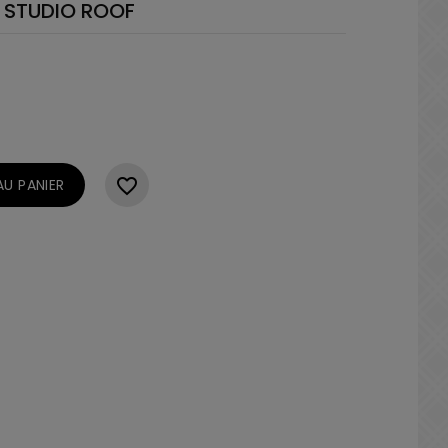
- STUDIO ROOF
favorite_border
U PANIER