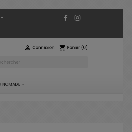
Facebook
Instagram
 -

shopping_cart
Connexion
Panier
(0)
S NOMADE