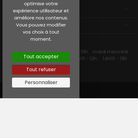
optimise votre
EN SAVOIR PLUS

expérience utilisateur et
améliore nos contenus.
INFORMATIONS
keyboard_arrow_down
Vous pouvez modifier
vos choix à tout
moment.
NOS HORAIRES
lundi et jeudi 10h15 -13h30 14h30 -19h mardi mercredi
Tout accepter
et vendredi 10h15-19h samedi 10h15 - 12h 14h15 - 19h
Tout refuser
Personnaliser
© Garreau, Tous droits réservés