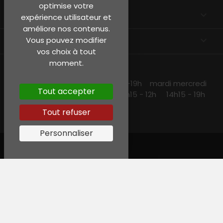
optimise votre
EN SAVOIR PLUS

expérience utilisateur et
améliore nos contenus.
INFORMATIONS
keyboard_arrow_down
Vous pouvez modifier
vos choix à tout
moment.
NOS HORAIRES
lundi et jeudi 10h15 -13h30 14h30 -19h mardi mercredi
Tout accepter
et vendredi 10h15-19h samedi 10h15 - 12h 14h15 - 19h
Tout refuser
Personnaliser
© Garreau, Tous droits réservés