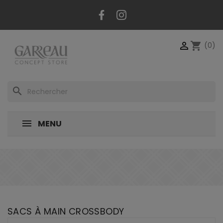
Panneau de gestion des cookies
Facebook
Instagram

shopping_cart
(0)
search
MENU
SACS À MAIN CROSSBODY