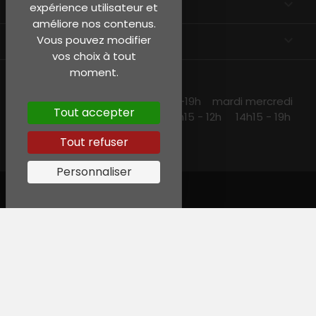
EN SAVOIR PLUS

expérience utilisateur et
améliore nos contenus.
INFORMATIONS
keyboard_arrow_down
Vous pouvez modifier
vos choix à tout
moment.
NOS HORAIRES
lundi et jeudi 10h15 -13h30 14h30 -19h mardi mercredi
Tout accepter
et vendredi 10h15-19h samedi 10h15 - 12h 14h15 - 19h
Tout refuser
Personnaliser
© Garreau, Tous droits réservés