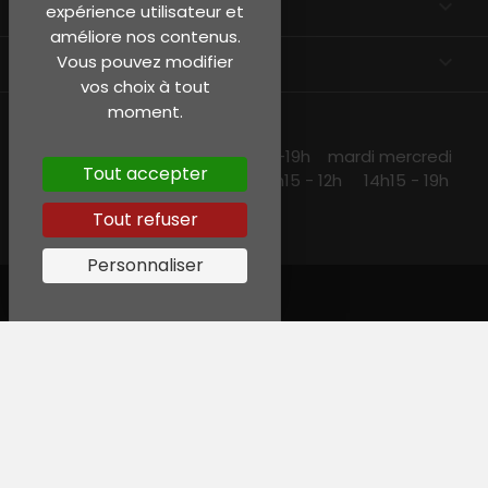
EN SAVOIR PLUS

expérience utilisateur et
améliore nos contenus.
INFORMATIONS
keyboard_arrow_down
Vous pouvez modifier
vos choix à tout
moment.
NOS HORAIRES
lundi et jeudi 10h15 -13h30 14h30 -19h mardi mercredi
Tout accepter
et vendredi 10h15-19h samedi 10h15 - 12h 14h15 - 19h
Tout refuser
Personnaliser
© Garreau, Tous droits réservés