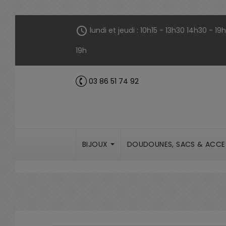
Panneau de gestion des cookies
schedule
lundi et jeudi : 10h15 - 13h30 14h30 - 1
19h
03 86 51 74 92
call
BIJOUX
DOUDOUNES, SACS & ACCE