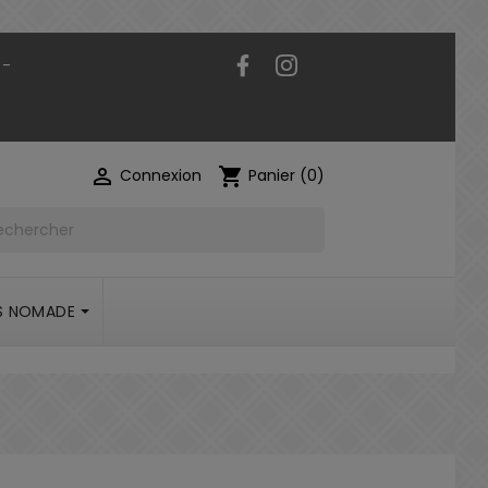
Facebook
Instagram
 -

shopping_cart
Connexion
Panier
(0)
S NOMADE