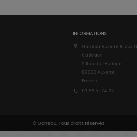
INFORMATIONS
Garreau Auxerre Bijoux L

Cadeaux
2 Rue de l'Horloge
89000 Auxerre
France
03 86 51 74 92

© Garreau, Tous droits réservés