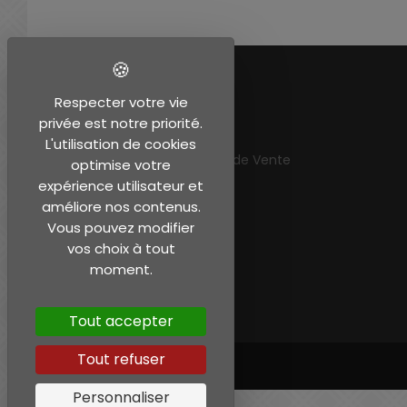
EN SAVOIR PLUS
Respecter votre vie
privée est notre priorité.
Mentions légales
L'utilisation de cookies
Conditions Générales de Vente
optimise votre
Mon compte
expérience utilisateur et
améliore nos contenus.
Vous pouvez modifier
vos choix à tout
moment.
Tout accepter
Tout refuser
Personnaliser