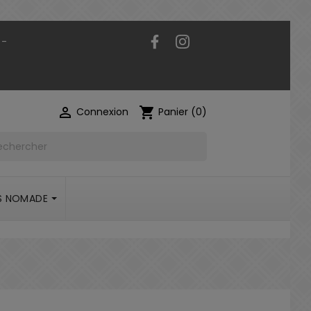
Facebook
Instagram
 -

shopping_cart
Connexion
Panier
(0)
S NOMADE