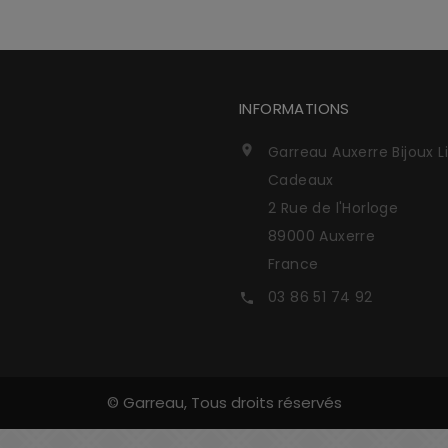
INFORMATIONS
Garreau Auxerre Bijoux L

Cadeaux
2 Rue de l'Horloge
89000 Auxerre
France
03 86 51 74 92

© Garreau, Tous droits réservés