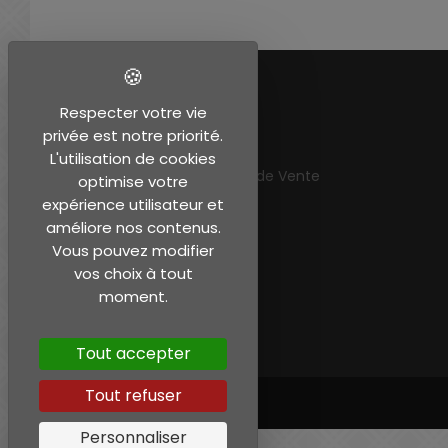
EN SAVOIR PLUS
Respecter votre vie
privée est notre priorité.
Mentions légales
L'utilisation de cookies
Conditions Générales de Vente
optimise votre
Mon compte
expérience utilisateur et
améliore nos contenus.
Vous pouvez modifier
vos choix à tout
moment.
Tout accepter
Tout refuser
Personnaliser