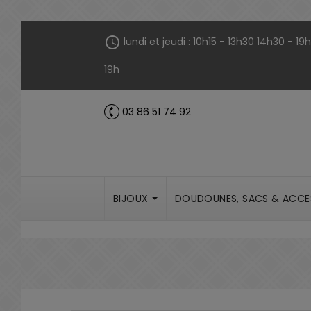
Panneau de gestion des cookies
schedule
lundi et jeudi : 10h15 - 13h30 14h30 - 1
19h
03 86 51 74 92
call
BIJOUX
DOUDOUNES, SACS & ACCE