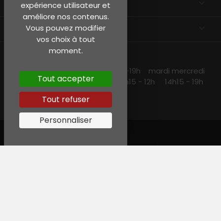
EN SAVOIR PLUS

expérience utilisateur et
améliore nos contenus.
INFORMATIONS
keyboard_arrow_down
Vous pouvez modifier
vos choix à tout
moment.
NOS HORAIRES
lundi et jeudi 10h15 -13h30 14h30 -19h mardi mercredi
Tout accepter
et vendredi 10h15-19h samedi 10h15 - 12h 14h15 - 19h
Tout refuser
Personnaliser
© Garreau, Tous droits réservés