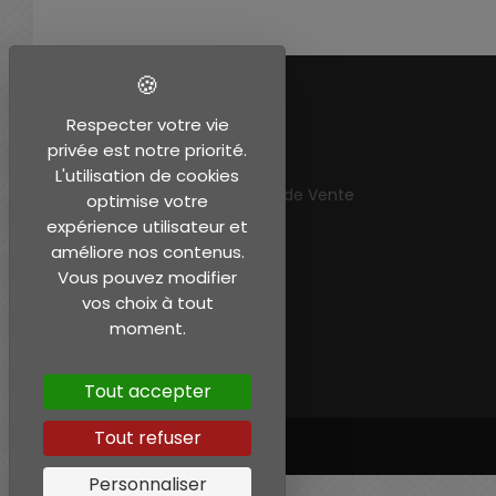
EN SAVOIR PLUS
Respecter votre vie
privée est notre priorité.
Mentions légales
L'utilisation de cookies
Conditions Générales de Vente
optimise votre
Mon compte
expérience utilisateur et
améliore nos contenus.
Vous pouvez modifier
vos choix à tout
moment.
Tout accepter
Tout refuser
Personnaliser