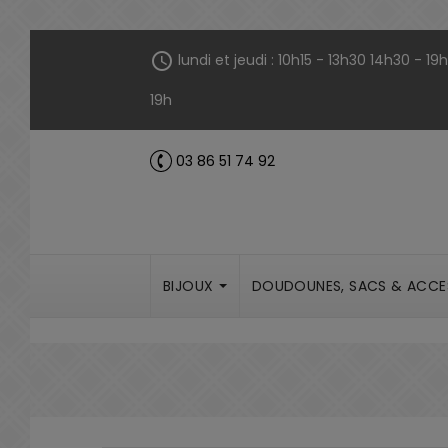
Panneau de gestion des cookies
schedule
lundi et jeudi : 10h15 - 13h30 14h30 - 1
19h
03 86 51 74 92
call
BIJOUX
DOUDOUNES, SACS & ACCE