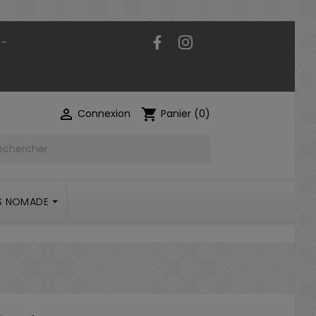
Facebook
Instagram
 -

shopping_cart
Connexion
Panier
(0)
S NOMADE