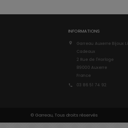
INFORMATIONS
Garreau Auxerre Bijoux L

Cadeaux
2 Rue de l'Horloge
89000 Auxerre
France
03 86 51 74 92

© Garreau, Tous droits réservés