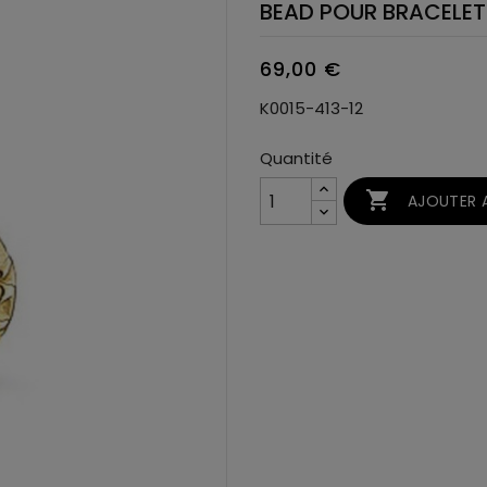
BEAD POUR BRACELE
69,00 €
K0015-413-12
Quantité

AJOUTER A