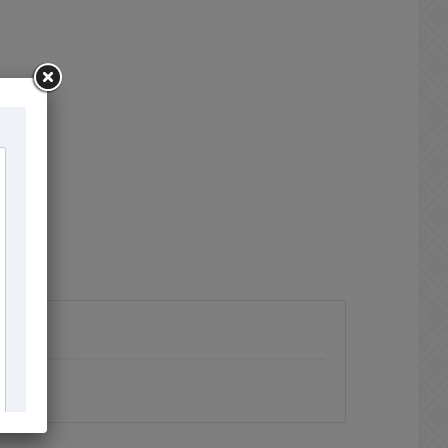
×
×
×