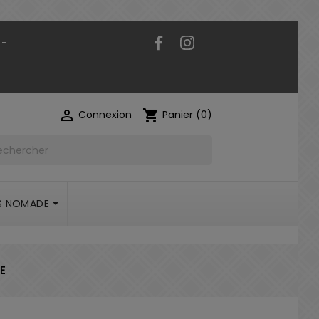
Facebook
Instagram
 -

shopping_cart
Connexion
Panier
(0)
S NOMADE
E