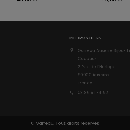
INFORMATIONS
Garreau Auxerre Bijoux L

Cadeaux
2 Rue de l'Horloge
89000 Auxerre
France
03 86 51 74 92

© Garreau, Tous droits réservés