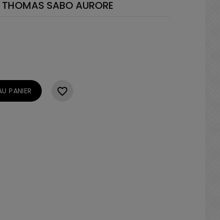
T THOMAS SABO AURORE
favorite_border
U PANIER