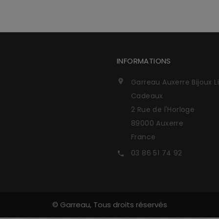
INFORMATIONS
Garreau Auxerre Bijoux L

Cadeaux
2 Rue de l'Horloge
89000 Auxerre
France
03 86 51 74 92

© Garreau, Tous droits réservés