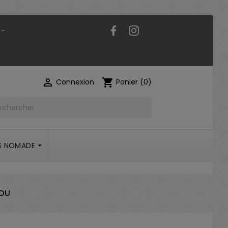
Facebook
Instagram
 -

shopping_cart
Connexion
Panier
(0)
S NOMADE
YOU