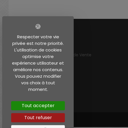
EN SAVOIR PLUS
Respecter votre vie
privée est notre priorité.
Mentions légales
L'utilisation de cookies
Conditions Générales de Vente
optimise votre
Mon compte
expérience utilisateur et
améliore nos contenus.
Vous pouvez modifier
vos choix à tout
moment.
Tout accepter
Tout refuser