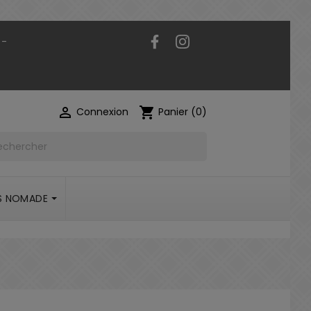
Facebook
Instagram
 -

shopping_cart
Connexion
Panier
(0)
S NOMADE