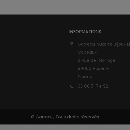
INFORMATIONS
Garreau Auxerre Bijoux L

Cadeaux
2 Rue de l'Horloge
89000 Auxerre
France
03 86 51 74 92

© Garreau, Tous droits réservés