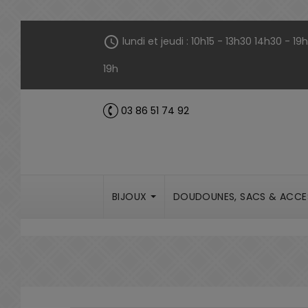
Panneau de gestion des cookies
schedule
lundi et jeudi : 10h15 - 13h30 14h30 - 1
19h
03 86 51 74 92
call
BIJOUX
DOUDOUNES, SACS & ACCE