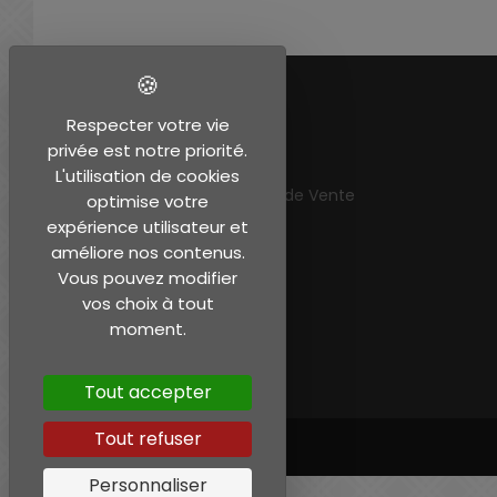
EN SAVOIR PLUS
Respecter votre vie
privée est notre priorité.
Mentions légales
L'utilisation de cookies
Conditions Générales de Vente
optimise votre
Mon compte
expérience utilisateur et
améliore nos contenus.
Vous pouvez modifier
vos choix à tout
moment.
Tout accepter
Tout refuser
Personnaliser