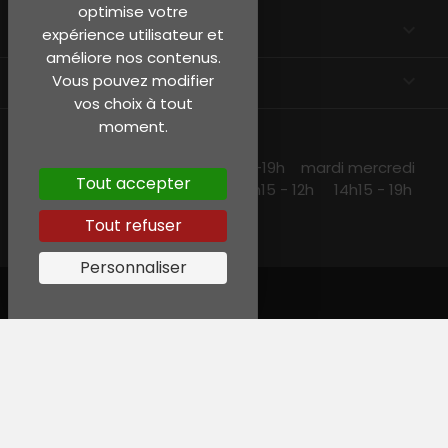
optimise votre
EN SAVOIR PLUS

expérience utilisateur et
améliore nos contenus.
INFORMATIONS
keyboard_arrow_down
Vous pouvez modifier
vos choix à tout
moment.
NOS HORAIRES
lundi et jeudi 10h15 -13h30 14h30 -19h mardi mercredi
Tout accepter
et vendredi 10h15-19h samedi 10h15 - 12h 14h15 - 19h
Tout refuser
Personnaliser
© Garreau, Tous droits réservés