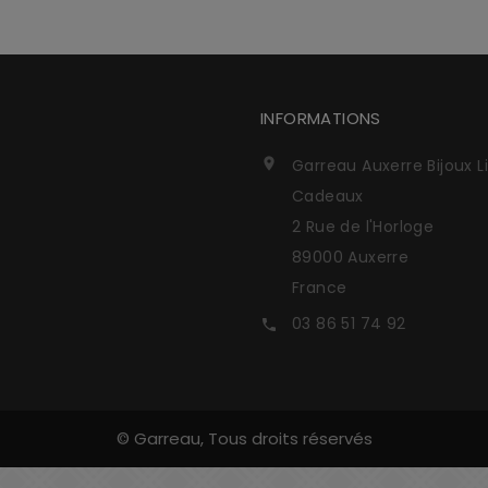
INFORMATIONS
Garreau Auxerre Bijoux L

Cadeaux
2 Rue de l'Horloge
89000 Auxerre
France
03 86 51 74 92

© Garreau, Tous droits réservés