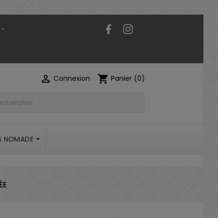
Facebook
Instagram
 -

shopping_cart
Connexion
Panier
(0)
S NOMADE
ÉE