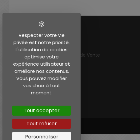
EN SAVOIR PLUS
Respecter votre vie
privée est notre priorité.
Mentions légales
L'utilisation de cookies
Conditions Générales de Vente
optimise votre
Mon compte
expérience utilisateur et
améliore nos contenus.
Vous pouvez modifier
vos choix à tout
moment.
Tout accepter
Tout refuser
Personnaliser