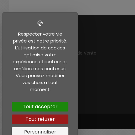
EN SAVOIR PLUS
Respecter votre vie
privée est notre priorité.
Mentions légales
L'utilisation de cookies
Conditions Générales de Vente
optimise votre
Mon compte
expérience utilisateur et
améliore nos contenus.
Vous pouvez modifier
vos choix à tout
moment.
Tout accepter
Tout refuser
Personnaliser