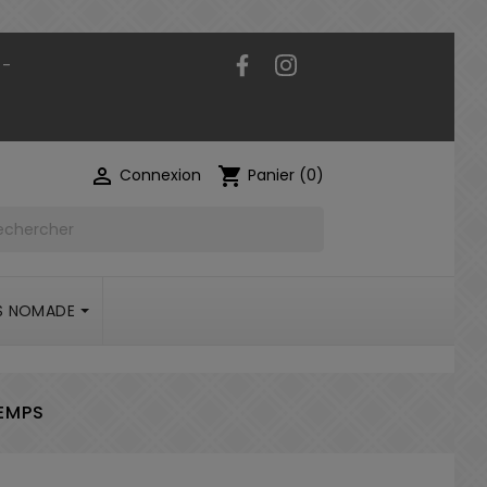
Facebook
Instagram
 -

shopping_cart
Connexion
Panier
(0)
S NOMADE
TEMPS