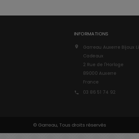
INFORMATIONS
Garreau Auxerre Bijoux L

Cadeaux
2 Rue de l'Horloge
89000 Auxerre
France
03 86 51 74 92

© Garreau, Tous droits réservés