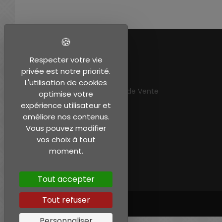
EN SAVOIR PLUS
Respecter votre vie
privée est notre priorité.
Mentions légales
L'utilisation de cookies
Conditions Générales de Vente
optimise votre
Mon compte
expérience utilisateur et
améliore nos contenus.
Vous pouvez modifier
vos choix à tout
moment.
Tout accepter
Tout refuser
Personnaliser