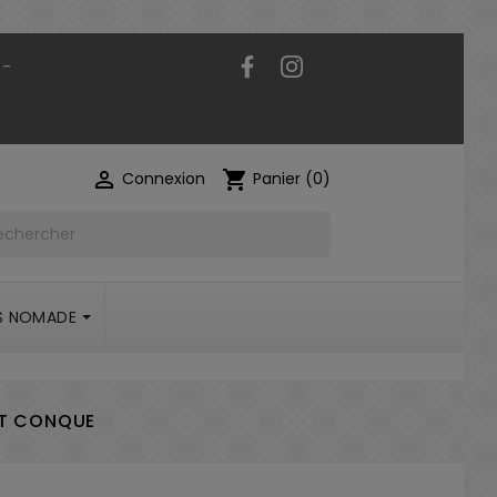
Facebook
Instagram
 -

shopping_cart
Connexion
Panier
(0)
S NOMADE
ET CONQUE