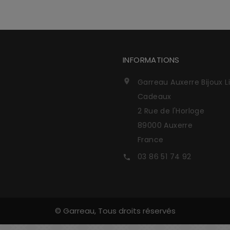
INFORMATIONS
Garreau Auxerre Bijoux L

Cadeaux
2 Rue de l'Horloge
89000 Auxerre
France
03 86 51 74 92

© Garreau, Tous droits réservés