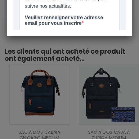
Référence
391879
Les clients qui ont acheté ce produit
ont également acheté...
SAC À DOS CABAÏA
SAC À DOS CABAÏA
CHICAGO MEDIUM
ZURICH MEDIUM