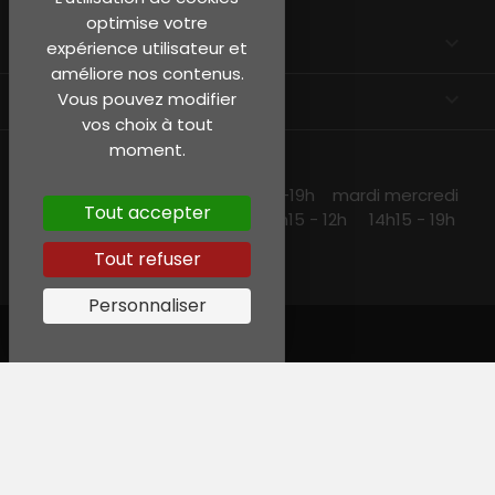
optimise votre
EN SAVOIR PLUS

expérience utilisateur et
améliore nos contenus.
INFORMATIONS
keyboard_arrow_down
Vous pouvez modifier
vos choix à tout
moment.
NOS HORAIRES
lundi et jeudi 10h15 -13h30 14h30 -19h mardi mercredi
Tout accepter
et vendredi 10h15-19h samedi 10h15 - 12h 14h15 - 19h
Tout refuser
Personnaliser
© Garreau, Tous droits réservés