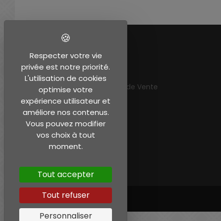
EN SAVOIR PLUS
Respecter votre vie
privée est notre priorité.
Mentions légales
L'utilisation de cookies
Conditions Générales de Vente
optimise votre
Mon compte
expérience utilisateur et
améliore nos contenus.
Vous pouvez modifier
vos choix à tout
moment.
Tout accepter
Tout refuser
Personnaliser