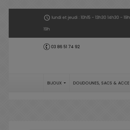
Panneau de gestion des cookies
schedule
lundi et jeudi : 10h15 - 13h30 14h30 - 1
19h
03 86 51 74 92
call
BIJOUX
DOUDOUNES, SACS & ACCE