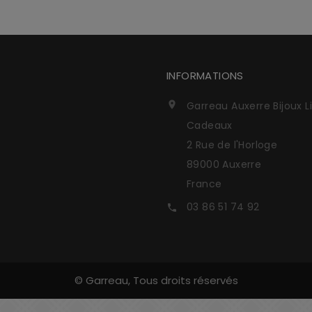
INFORMATIONS
Garreau Auxerre Bijoux L

Cadeaux
2 Rue de l'Horloge
89000 Auxerre
France
03 86 51 74 92

© Garreau, Tous droits réservés