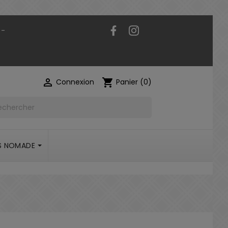
Facebook
Instagram
 -

shopping_cart
Connexion
Panier
(0)
S NOMADE