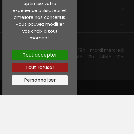
optimise votre
EN SAVOIR PLUS

expérience utilisateur et
améliore nos contenus.
INFORMATIONS
keyboard_arrow_down
Vous pouvez modifier
vos choix à tout
moment.
NOS HORAIRES
lundi et jeudi 10h15 -13h30 14h30 -19h mardi mercredi
Tout accepter
et vendredi 10h15-19h samedi 10h15 - 12h 14h15 - 19h
Tout refuser
Personnaliser
© Garreau, Tous droits réservés