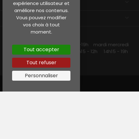
EN SAVOIR PLUS

expérience utilisateur et
améliore nos contenus.
INFORMATIONS
keyboard_arrow_down
Vous pouvez modifier
vos choix à tout
moment.
NOS HORAIRES
lundi et jeudi 10h15 -13h30 14h30 -19h mardi mercredi
Tout accepter
et vendredi 10h15-19h samedi 10h15 - 12h 14h15 - 19h
Tout refuser
Personnaliser
© Garreau, Tous droits réservés