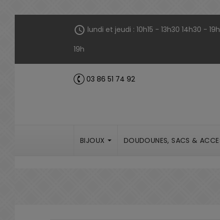
Panneau de gestion des cookies
schedule
lundi et jeudi : 10h15 - 13h30 14h30 - 1
19h
03 86 51 74 92
call
BIJOUX
DOUDOUNES, SACS & ACCE