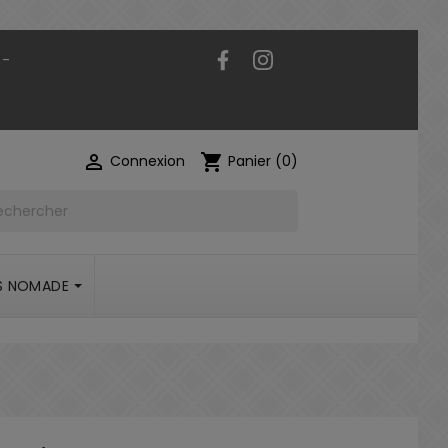
Facebook
Instagram
 -

shopping_cart
Connexion
Panier
(0)
S NOMADE