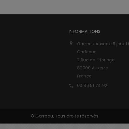
INFORMATIONS
Garreau Auxerre Bijoux L

Cadeaux
2 Rue de l'Horloge
89000 Auxerre
France
03 86 51 74 92

© Garreau, Tous droits réservés