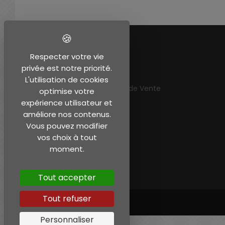
EN SAVOIR PLUS
Respecter votre vie
privée est notre priorité.
Mentions légales
L'utilisation de cookies
Conditions Générales de Vente
optimise votre
Mon compte
expérience utilisateur et
améliore nos contenus.
Vous pouvez modifier
vos choix à tout
moment.
Tout accepter
Tout refuser
Personnaliser