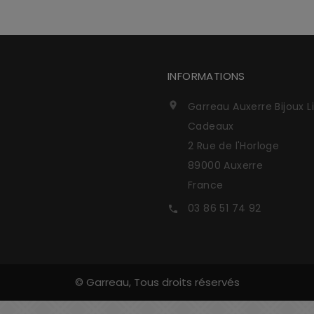
INFORMATIONS
Garreau Auxerre Bijoux L

Cadeaux
2 Rue de l'Horloge
89000 Auxerre
France
03 86 51 74 92

© Garreau, Tous droits réservés