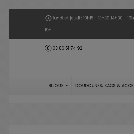
Panneau de gestion des cookies
schedule
lundi et jeudi : 10h15 - 13h30 14h30 - 1
19h
03 86 51 74 92
call
BIJOUX
DOUDOUNES, SACS & ACCE