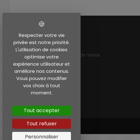
EN SAVOIR PLUS
Respecter votre vie
privée est notre priorité.
Mentions légales
L'utilisation de cookies
Conditions Générales de Vente
optimise votre
Mon compte
expérience utilisateur et
améliore nos contenus.
Vous pouvez modifier
vos choix à tout
moment.
Tout accepter
Tout refuser
Personnaliser