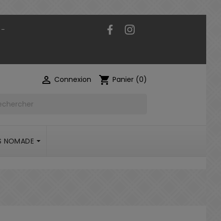
Facebook
Instagram
 -

shopping_cart
Connexion
Panier
(0)
S NOMADE