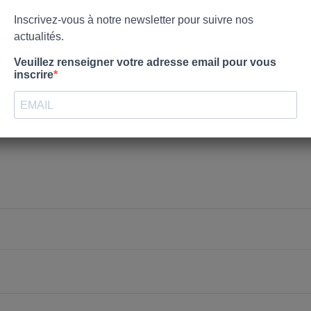
nvies.
PRÉVENEZ-MOI L
Créer une nouvelle liste
Annuler
Connexion
Annuler
Créer une liste d'envies