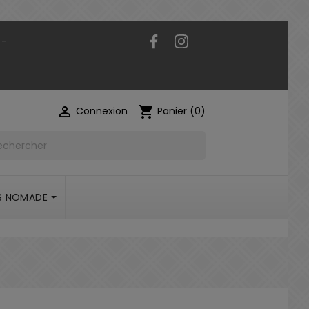
Facebook
Instagram
 -

shopping_cart
Connexion
Panier
(0)
S NOMADE