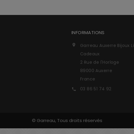
INFORMATIONS
Garreau Auxerre Bijoux L

Cadeaux
2 Rue de l'Horloge
89000 Auxerre
France
03 86 51 74 92

© Garreau, Tous droits réservés