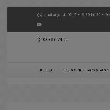
Panneau de gestion des cookies
schedule
lundi et jeudi : 10h15 - 13h30 14h30 - 1
19h
03 86 51 74 92
call
BIJOUX
DOUDOUNES, SACS & ACCE