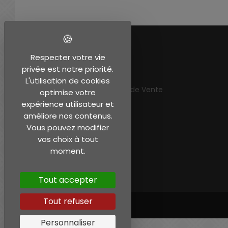
EN SAVOIR PLUS
Respecter votre vie
privée est notre priorité.
Mentions légales
L'utilisation de cookies
Conditions Générales de Vente
optimise votre
Mon compte
expérience utilisateur et
améliore nos contenus.
Vous pouvez modifier
vos choix à tout
moment.
Tout accepter
Tout refuser
Personnaliser