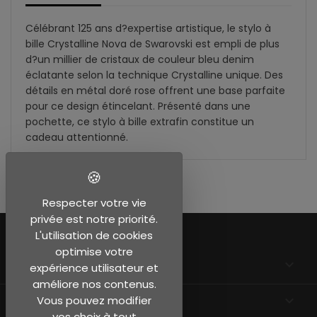
Célébrant 125 ans d?expertise artistique, le stylo à
bille Crystalline Nova de Swarovski est empli de plus
d?un millier de cristaux de couleur bleu denim
éclatante selon la technique Crystalline unique. Des
détails en métal doré rose offrent une base parfaite
pour ce design étincelant. Présenté dans une
pochette, ce stylo à bille extrafin constitue un
cadeau attentionné.
Respecter votre vie
privée est notre priorité.
L'utilisation de cookies
optimise votre
EN SAVOIR PLUS

expérience utilisateur et
améliore nos contenus.
INFORMATIONS
keyboard_arrow_down
Vous pouvez modifier
vos choix à tout