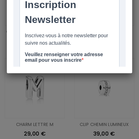
CHARM VERRE DE MURANO
CHARM PETIT GARÇON EN
ROSE ONDULÉ FANTAISIE
ARGENT
39,00 €
59,00 €
CHARM LETTRE M
CLIP CHEMIN LUMINEUX
29,00 €
39,00 €