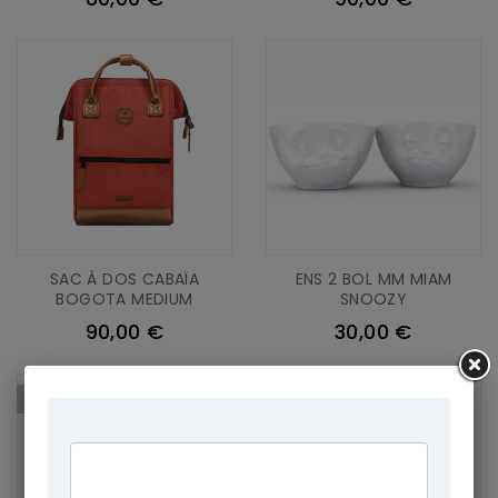
SAC À DOS CABAÏA
ENS 2 BOL MM MIAM
BOGOTA MEDIUM
SNOOZY
90,00 €
30,00 €
ARTICLE VICTIME DE SON
SUCCÈS