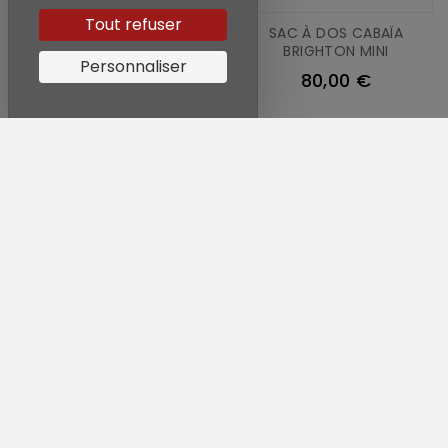
Tout refuser
CHARM COEURS DE L INFINI
SAC À DOS CABAÏA
ENTRELACÉS
BRIGHTON MINI
Personnaliser
25,00 €
80,00 €
-36,00 €
SAC À DOS CABAÏA BERLIN
SAC DE VOYAGE CABAÏA
MAXI
BERLIN
100,00 €
84,00 €
120,00 €